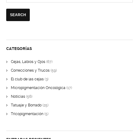
CATEGORÍAS
Cejas, Labios y Ojos
(67)
Correcciones y Trucos
(59)
El club de las cejas
(3)
Micropigmentación Oncológica
(17)
Noticias
(56)
Tatuaje y Borrado
(25)
Tricopigmentación
(5)