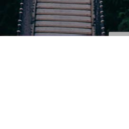
Correcciones Y Trucos
,
Noticias
,
Tricopigmentación
10
OCT 2019