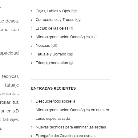
.
Cejas, Labios y Ojos
(67)
Correcciones y Trucos
(59)
que desea.
El club de las cejas
(3)
ismo con
Micropigmentación Oncológica
(17)
Noticias
(56)
capacidad
Tatuaje y Borrado
(25)
Tricopigmentación
(5)
 técnicas
tatuaje
ENTRADAS RECIENTES
amientas
Descubre todo sobre la
ollar tus
Micropigmentación Oncológica en nuestro
jar en 3D
curso especializado
s tatuajes
Nuevas técnicas para eliminar las estrías
.
El engaño del Cloaking para estrías