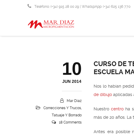
Teléfono: (+34) 915 28 00 29 | WhatspApp: (+34) 625 136 770
info@micropigmentacionmardiaz.com
10
CURSO DE T
ESCUELA MA
JUN 2014
Nos lo habían pedid
de dibujo
aplicadas a
Mar Diaz
Correcciones Y Trucos
,
Nuestro
centro
ha s
Tatuaje Y Borrado
más de 20 años. La 
18 Comments
Antes era posible r