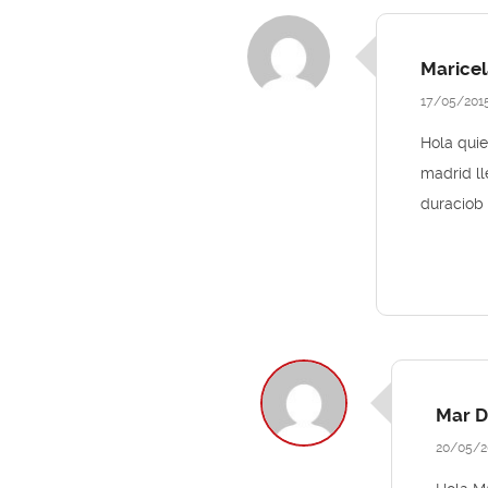
Maricel
17/05/201
Hola quie
madrid ll
duraciob 
Mar D
20/05/2