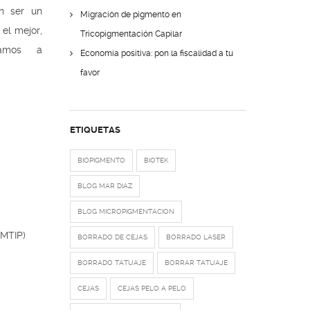
n ser un
Migración de pigmento en
 el mejor,
Tricopigmentación Capilar
damos a
Economía positiva: pon la fiscalidad a tu
favor
ETIQUETAS
BIOPIGMENTO
BIOTEK
BLOG MAR DIAZ
BLOG MICROPIGMENTACION
MTIP)
BORRADO DE CEJAS
BORRADO LASER
BORRADO TATUAJE
BORRAR TATUAJE
CEJAS
CEJAS PELO A PELO