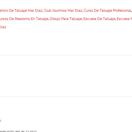
entro De Tatuaje Mar Diaz
,
Club Alumnos Mar Diaz
,
Curso De Tatuaje Profesional
ursos De Realismo En Tatuaje
,
Dibujo Para Tatuaje
,
Escuela De Tatuaje
,
Escuela 
Diaz
4
eresado en el curso.