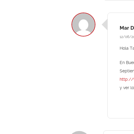
Mar D
12/06/2
Hola T
En Bue
Septiem
http:/
y ver 