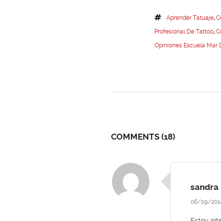
Aprender Tatuaje
,
C
Profesional De Tattoo
,
C
Opiniones Escuela Mar 
COMMENTS
(18)
sandra
06/09/201
Estoy int