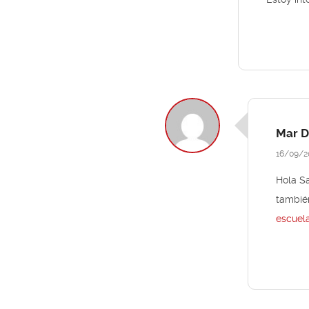
Mar D
16/09/2
Hola Sa
también
escuel