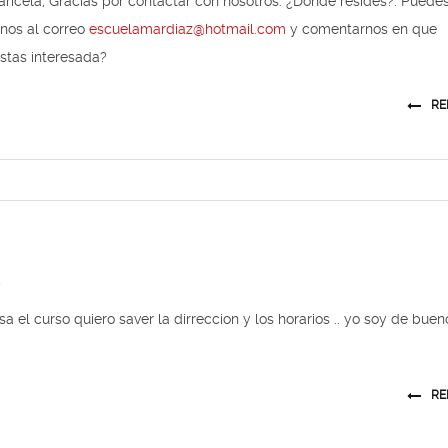
ricela, Gracias por contactar con nosotros. ¿Dónde resides?. Puede
rnos al correo
escuelamardiaz@hotmail.com
y comentarnos en que
stas interesada?
RE
5
sa el curso quiero saver la dirreccion y los horarios .. yo soy de buen
RE