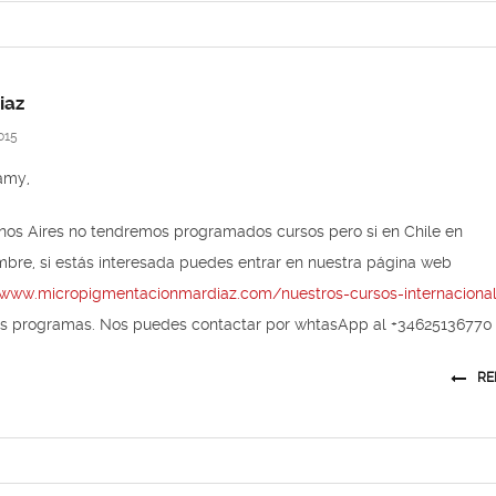
iaz
015
amy,
nos Aires no tendremos programados cursos pero si en Chile en
bre, si estás interesada puedes entrar en nuestra página web
/www.micropigmentacionmardiaz.com/nuestros-cursos-internaciona
los programas. Nos puedes contactar por whtasApp al +34625136770
RE