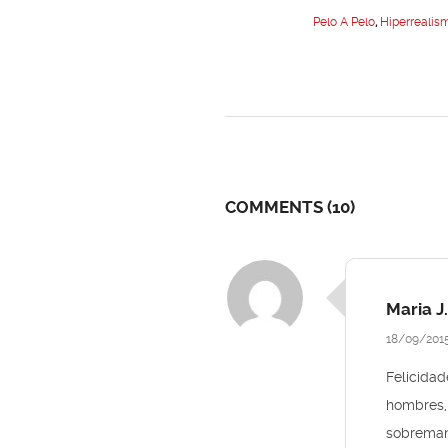
Pelo A Pelo
,
Hiperrealis
COMMENTS
(10)
Maria J.
18/09/201
Felicida
hombres,
sobremane