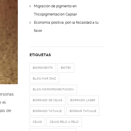
Migración de pigmento en
Tricopigmentación Capilar
Economía positiva: pon la fiscalidad a tu
favor
ETIQUETAS
BIOPIGMENTO
BIOTEK
BLOG MAR DIAZ
BLOG MICROPIGMENTACION
ersonas
BORRADO DE CEJAS
BORRADO LASER
e el
jas de
BORRADO TATUAJE
BORRAR TATUAJE
CEJAS
CEJAS PELO A PELO