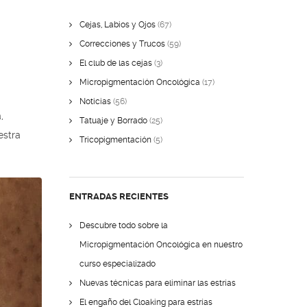
Cejas, Labios y Ojos
(67)
Correcciones y Trucos
(59)
El club de las cejas
(3)
Micropigmentación Oncológica
(17)
Noticias
(56)
,
Tatuaje y Borrado
(25)
estra
Tricopigmentación
(5)
ENTRADAS RECIENTES
Descubre todo sobre la
Micropigmentación Oncológica en nuestro
curso especializado
Nuevas técnicas para eliminar las estrías
El engaño del Cloaking para estrías