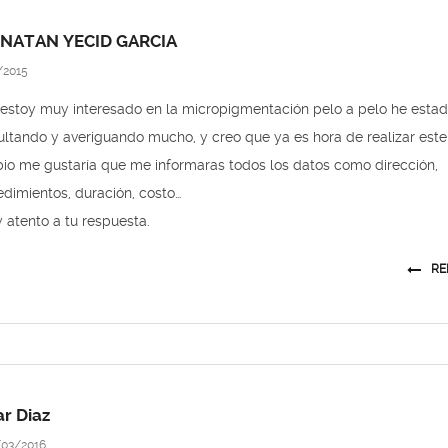
NATAN YECID GARCIA
/2015
 estoy muy interesado en la micropigmentación pelo a pelo he esta
ltando y averiguando mucho, y creo que ya es hora de realizar este
io me gustaría que me informaras todos los datos como dirección,
dimientos, duración, costo…
 atento a tu respuesta.
RE
r Diaz
03/2016