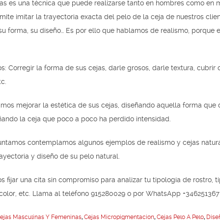
ejas es una técnica que puede realizarse tanto en hombres como en 
ite imitar la trayectoria exacta del pelo de la ceja de nuestros clien
 su forma, su diseño… Es por ello que hablamos de realismo, porque e
Corregir la forma de sus cejas, darle grosos, darle textura, cubrir c
tc.
mos mejorar la estética de sus cejas, diseñando aquella forma que
ando la ceja que poco a poco ha perdido intensidad.
juntamos contemplamos algunos ejemplos de realismo y cejas natur
rayectoria y diseño de su pelo natural.
 fijar una cita sin compromiso para analizar tu tipología de rostro, t
, color, etc. Llama al teléfono 915280029 o por WhatsApp +34625136
ejas Masculinas Y Femeninas
,
Cejas Micropigmentacion
,
Cejas Pelo A Pelo
,
Dise