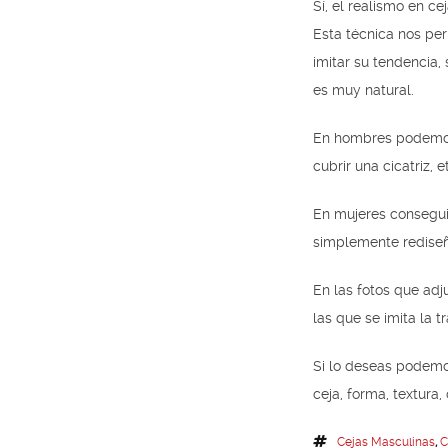
Sí, el realismo en c
Esta técnica nos perm
imitar su tendencia,
es muy natural.
En hombres podemos: 
cubrir una cicatriz, e
En mujeres consegui
simplemente rediseñ
En las fotos que ad
las que se imita la t
Si lo deseas podemos
ceja, forma, textura
Cejas Masculinas
,
C