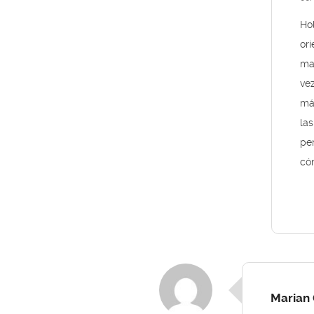
Hol
ori
ma
vez
má
las
per
có
Marian