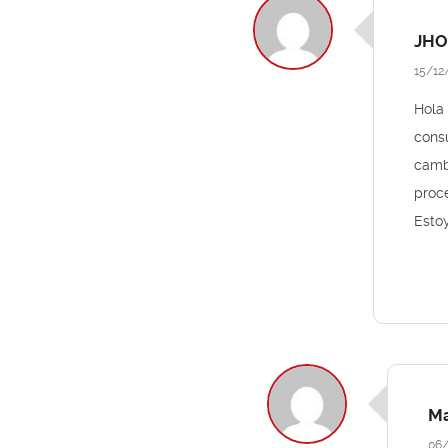
JHO
15/12
Hola
consu
camb
proce
Estoy
Ma
06/