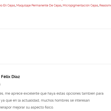
mo En Cejas
,
Maquillaje Permanente De Cejas
,
Micropigmentación Cejas
,
Realism
 Félix Díaz
5
des, me aprece excelente que haya estas opciones tambien para
 ya que en la actualidad, muchos hombres se interesan
rapor mejorar su aspecto fisico.