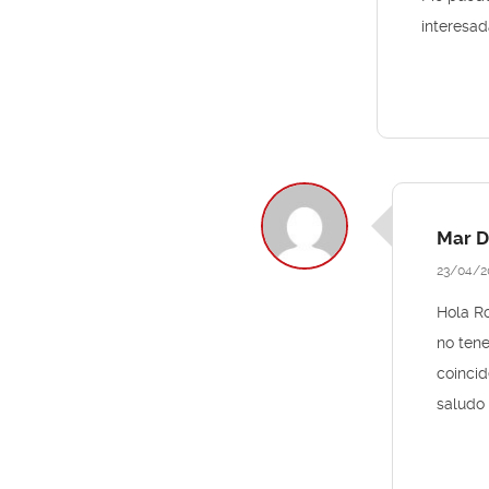
interesad
Mar D
23/04/2
Hola Ro
no ten
coincid
saludo