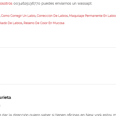
nosotros
0034625136770 puedes enviarnos un wassapt.
,
Como Corregir Un Labio
,
Corrección De Labios
,
Maquillaje Permanente En Labio
filado De Labios
,
Relleno De Color En Mucosa
urieta
5
dar la dirección quiero saber si tienen oficinas en New york estoy 