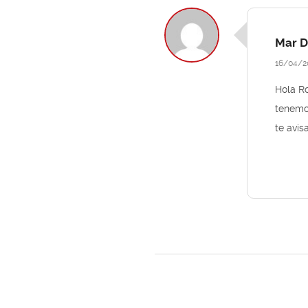
Mar D
16/04/2
Hola Ro
tenemo
te avis