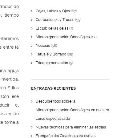
ntroducido
Cejas, Labios y Ojos
(67)
l tiempo
Correcciones y Trucos
(59)
El club de las cejas
(3)
Micropigmentación Oncológica
(17)
entaremos
Noticias
(56)
e entre la
Tatuaje y Borrado
(25)
Tricopigmentación
(5)
 una aguja
invertida,
na Stilus
ENTRADAS RECIENTES
 Con ese
Descubre todo sobre la
ducir el
Micropigmentación Oncológica en nuestro
cosa y de
curso especializado
ue torne a
Nuevas técnicas para eliminar las estrías
El engaño del Cloaking para estrías