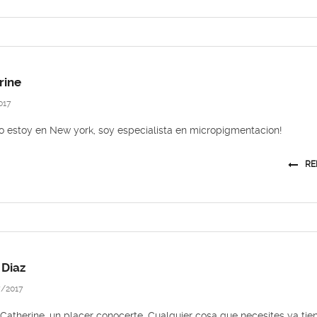
rine
017
o estoy en New york, soy especialista en micropigmentacion!
RE
 Diaz
/2017
Catherine, un placer conocerte. Cualquier cosa que necesites ya tie