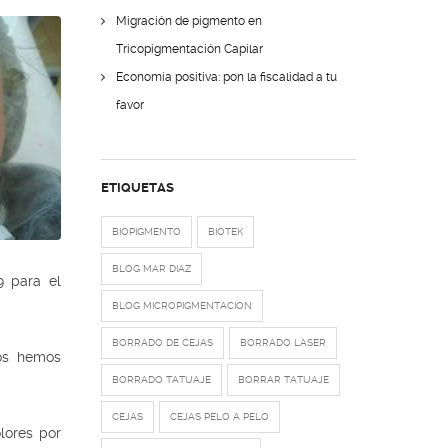
Migración de pigmento en
Tricopigmentación Capilar
Economía positiva: pon la fiscalidad a tu
favor
ETIQUETAS
BIOPIGMENTO
BIOTEK
BLOG MAR DIAZ
9 para el
BLOG MICROPIGMENTACION
BORRADO DE CEJAS
BORRADO LASER
 os hemos
BORRADO TATUAJE
BORRAR TATUAJE
CEJAS
CEJAS PELO A PELO
olores por