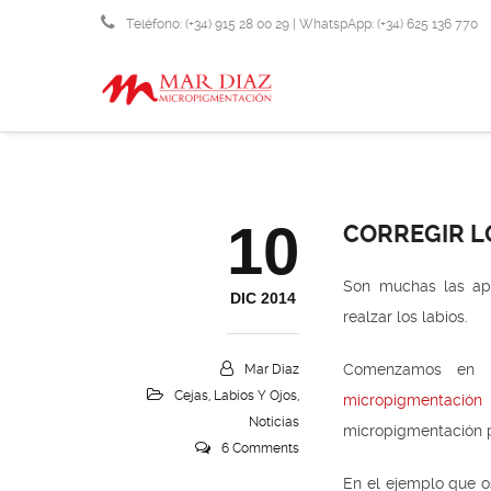
Teléfono: (+34) 915 28 00 29 | WhatspApp: (+34) 625 136 770
info@micropigmentacionmardiaz.com
10
CORREGIR L
Son muchas las apl
DIC 2014
realzar los labios.
Comenzamos en nu
Mar Diaz
Cejas, Labios Y Ojos
,
micropigmentación 
Noticias
micropigmentación pa
6 Comments
En el ejemplo que o