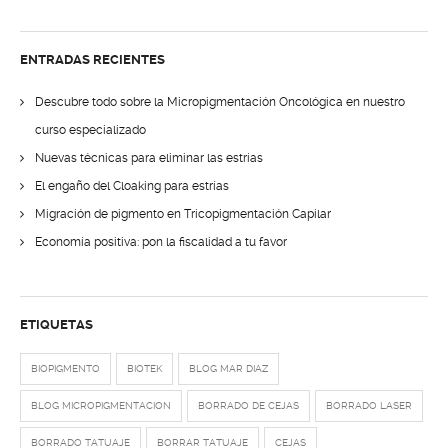
ENTRADAS RECIENTES
Descubre todo sobre la Micropigmentación Oncológica en nuestro
curso especializado
Nuevas técnicas para eliminar las estrías
El engaño del Cloaking para estrías
Migración de pigmento en Tricopigmentación Capilar
Economía positiva: pon la fiscalidad a tu favor
ETIQUETAS
BIOPIGMENTO
BIOTEK
BLOG MAR DIAZ
BLOG MICROPIGMENTACION
BORRADO DE CEJAS
BORRADO LASER
BORRADO TATUAJE
BORRAR TATUAJE
CEJAS