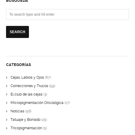
BÚSQUEDA
CATEGORÍAS
Cejas, Labios y Ojos
(67)
Correcciones y Trucos
(59)
El club de las cejas
(3)
Micropigmentación Oncológica
(17)
Noticias
(56)
Tatuaje y Borrado
(25)
Tricopigmentación
(5)