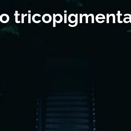
o tricopigment