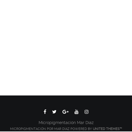
Micropigmentación Mar Díaz
MICROPIGMENTACIÓN POR MAR DÍAZ POWERED BY
UNITED THEMES™