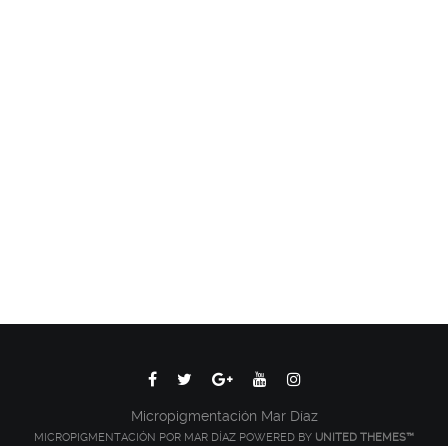
Micropigmentación Mar Díaz
MICROPIGMENTACIÓN POR MAR DÍAZ POWERED BY
UNITED THEMES™