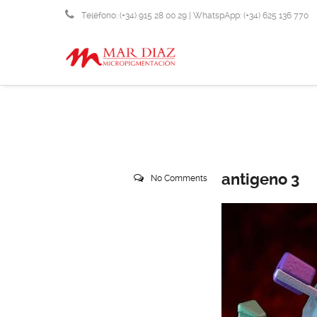
Teléfono: (+34) 915 28 00 29 | WhatspApp: (+34) 625 136 770
info@micropigmentacionmardiaz.com
antigeno 3
No Comments