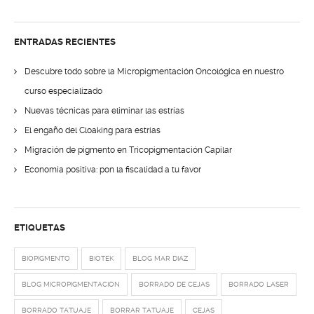
ENTRADAS RECIENTES
Descubre todo sobre la Micropigmentación Oncológica en nuestro
curso especializado
Nuevas técnicas para eliminar las estrías
El engaño del Cloaking para estrías
Migración de pigmento en Tricopigmentación Capilar
Economía positiva: pon la fiscalidad a tu favor
ETIQUETAS
BIOPIGMENTO
BIOTEK
BLOG MAR DIAZ
BLOG MICROPIGMENTACION
BORRADO DE CEJAS
BORRADO LASER
BORRADO TATUAJE
BORRAR TATUAJE
CEJAS