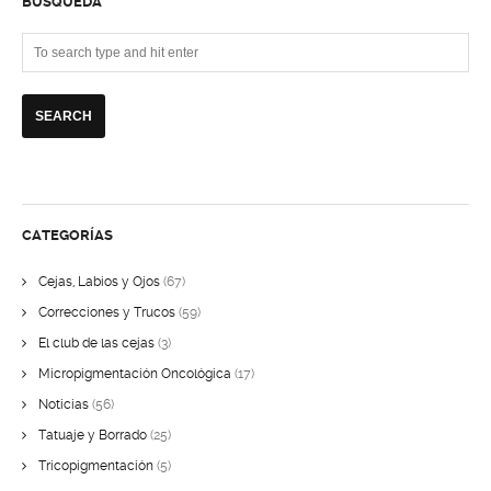
BÚSQUEDA
CATEGORÍAS
Cejas, Labios y Ojos
(67)
Correcciones y Trucos
(59)
El club de las cejas
(3)
Micropigmentación Oncológica
(17)
Noticias
(56)
Tatuaje y Borrado
(25)
Tricopigmentación
(5)