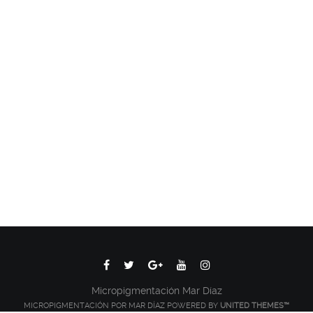
Micropigmentación Mar Díaz
MICROPIGMENTACIÓN POR MAR DÍAZ POWERED BY
UNITED THEMES™