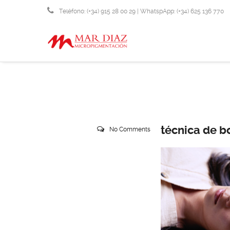
Teléfono: (+34) 915 28 00 29 | WhatspApp: (+34) 625 136 770
info@micropigmentacionmardiaz.com
técnica de b
No Comments