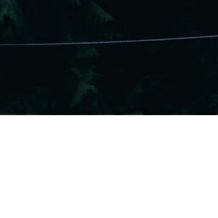
Correcciones Y Trucos
,
Tricopigmentación
07