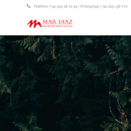
Teléfono: (+34) 915 28 00 29 | WhatspApp: (+34) 625 136 770
info@micropigmentacionmardiaz.com