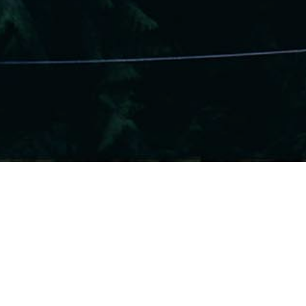
Cejas, Labios Y Ojos
,
Correcciones Y Trucos
20