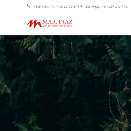
Teléfono: (+34) 915 28 00 29 | WhatspApp: (+34) 625 136 770
info@micropigmentacionmardiaz.com