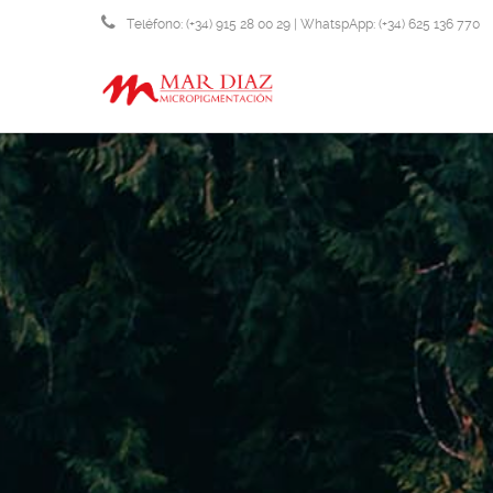
Teléfono: (+34) 915 28 00 29 | WhatspApp: (+34) 625 136 770
info@micropigmentacionmardiaz.com