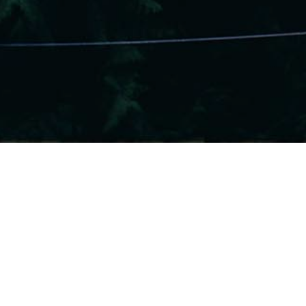
Correcciones Y Trucos
22
OCT 2013