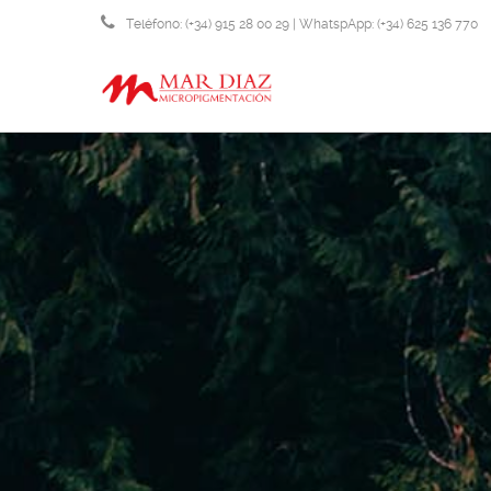
Teléfono: (+34) 915 28 00 29 | WhatspApp: (+34) 625 136 770
info@micropigmentacionmardiaz.com