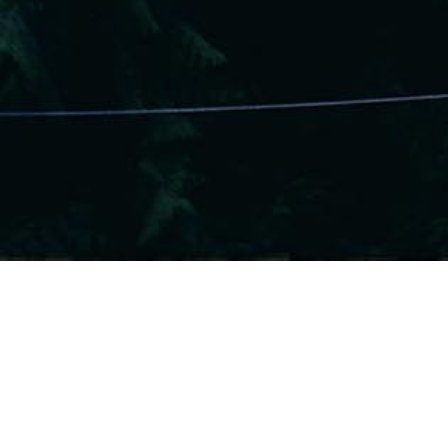
Correcciones Y Trucos
,
Micropigmentación
Oncológica