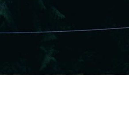
Cejas, Labios Y Ojos
,
Correcciones Y Trucos
,
Noticias