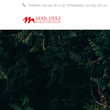
Teléfono: (+34) 915 28 00 29 | WhatspApp: (+34) 625 136 770
info@micropigmentacionmardiaz.com