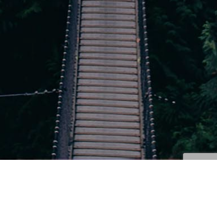
Cejas, Labios Y Ojos
,
Correcciones Y Trucos
,
Noticias